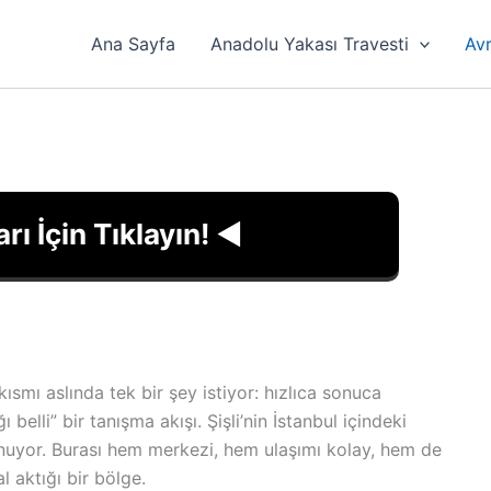
Ana Sayfa
Anadolu Yakası Travesti
Avr
arı İçin Tıklayın! ◀
smı aslında tek bir şey istiyor: hızlıca sonuca
belli” bir tanışma akışı. Şişli’nin İstanbul içindeki
nuyor. Burası hem merkezi, hem ulaşımı kolay, hem de
l aktığı bir bölge.