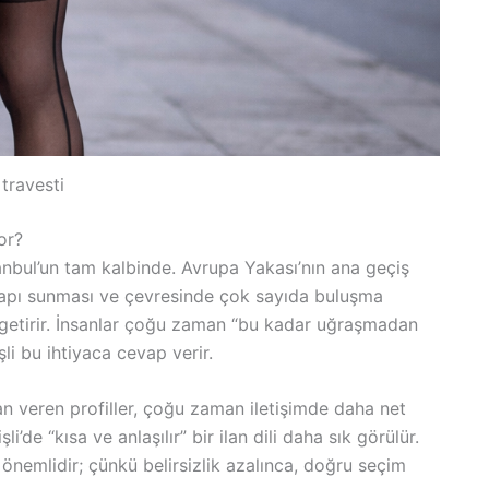
i travesti
or?
stanbul’un tam kalbinde. Avrupa Yakası’nın ana geçiş
r yapı sunması ve çevresinde çok sayıda buluşma
e getirir. İnsanlar çoğu zaman “bu kadar uğraşmadan
li bu ihtiyaca cevap verir.
 ilan veren profiller, çoğu zaman iletişimde daha net
li’de “kısa ve anlaşılır” bir ilan dili daha sık görülür.
önemlidir; çünkü belirsizlik azalınca, doğru seçim