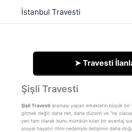
İçeriğe
İstanbul Travesti
atla
➤ Travesti İlanl
Şişli Travesti
Şişli Travesti
araması yapan erkeklerin büyük bir kı
gitmek değil; daha net, daha düzenli ve “ne olacağı 
yeri tam olarak bunu mümkün kılan bir avantaj su
sosyal hayatın ritmi nedeniyle iletişimin daha doğa