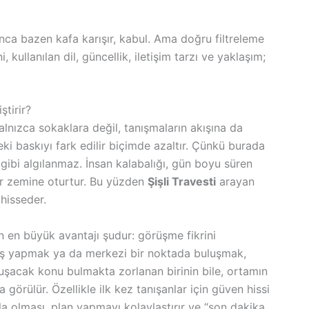
a bazen kafa karışır, kabul. Ama doğru filtreleme
, kullanılan dil, güncellik, iletişim tarzı ve yaklaşım;
tirir?
alnızca sokaklara değil, tanışmaların akışına da
deki baskıyı fark edilir biçimde azaltır. Çünkü burada
gibi algılanmaz. İnsan kalabalığı, gün boyu süren
bir zemine oturtur. Bu yüzden
Şişli Travesti
arayan
hisseder.
in en büyük avantajı şudur: görüşme fikrini
üyüş yapmak ya da merkezi bir noktada buluşmak,
nuşacak konu bulmakta zorlanan birinin bile, ortamın
 görülür. Özellikle ilk kez tanışanlar için güven hissi
azla olması, plan yapmayı kolaylaştırır ve “son dakika