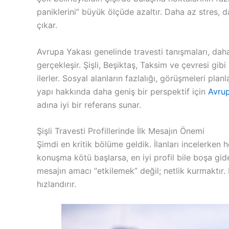
paniklerini” büyük ölçüde azaltır. Daha az stres, d
çıkar.
Avrupa Yakası genelinde travesti tanışmaları, daha
gerçekleşir. Şişli, Beşiktaş, Taksim ve çevresi gi
ilerler. Sosyal alanların fazlalığı, görüşmeleri pla
yapı hakkında daha geniş bir perspektif için
Avrup
adına iyi bir referans sunar.
Şişli Travesti Profillerinde İlk Mesajın Önemi
Şimdi en kritik bölüme geldik. İlanları incelerken
konuşma kötü başlarsa, en iyi profil bile boşa gid
mesajın amacı “etkilemek” değil; netlik kurmaktır. Kı
hızlandırır.