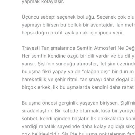
yapmak kolaylaşır.
Üçüncü sebep: seçenek bolluğu. Seçenek çok olunc
yapmayı bilirsen bu bolluk bir avantajdır. İlan metni
hepsi doğru profili ayıklamak için ipucu verir.
Travesti Tanışmalarında Semtin Atmosferi Ne Değiş
Her semtin kendine özgü bir dili vardır ve bu dil y
yansır. Şişli’nin sunduğu atmosfer, iletişim üzerin
buluşma fikri yapay ya da “olağan dışı” bir durum 
hareketlilik ve şehir ritmi, tanışmayı daha doğal 
birçok erkek, ilk buluşmalarda kendini daha rahat 
Buluşma öncesi gerginlik yaşayan biriysen, Şişli’n
sıradanlaştırır. Bir kafede oturmak, kısa bir yür
sohbeti kendiliğinden başlatır. İlk dakikalarda ko
verdiği rahatlık sayesinde daha kolay açıldığı sıkça
çok belirleyicidir. Şişli’de buluşma noktalarının f